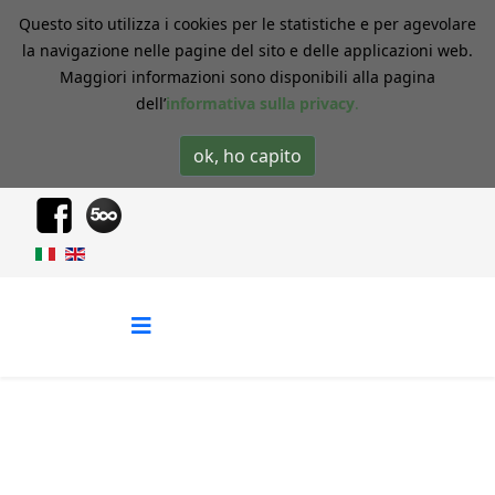
Questo sito utilizza i cookies per le statistiche e per agevolare
la navigazione nelle pagine del sito e delle applicazioni web.
Maggiori informazioni sono disponibili alla pagina
dell’
i
nformativa sulla privacy
.
ok, ho capito
Photogallery
Home
Photogallery
Wildlife Photo
Birds
Goldfinch - Carduelis carduelis
18 / 18